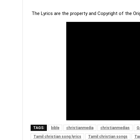
The Lyrics are the property and Copyright of the Or
TAGS:
bible
christianmedia
christianmedias
G
Tamil christian song lyrics
Tamil christian songs
Tam