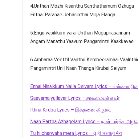
4.Unthan Mozhi Kisanthu Santhathamum Ozhuga
Enthai Paranae Jebasinthai Miga Elanga
5.Engu vasikkum varai Unthan Mugapirasannam
Angam Manathu Yaavum Pangamintri Kaakkavae
6.Ambaraa Veettil Vanthu Kembeeramaai Vaalnthi
Pangamintri Unil Naan Thanga Kirubai Seiyum
Ennai Ninaikkum Nalla Deivam Lyrics – என்னை நின
Saavamaiyullavar Lyrics – சாவமையுள்ளவர்
Ithna Kiruba Lyrics – இத்தனை கிருபை
Naan Partha Azhagelam Lyrics – நான் பார்த்த அழக
Tu hi charwaha mera Lyrics – तू ही चरवाहा मेरा