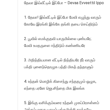
தேவா இவ்வீட்டில் இப்போ – Devaa Evveettil Ippo
1. தேவா! இவ்வீட்டில் இப்போ மேவி எழுந்து வாரும்
கோவே இரங்கி இங்கே தங்கி தயை செய்திடும்
2. பூவில் எமக்குதவி யாருமில்லை புண்யரே;
மேவி உமதருளை ஈந்திடும் கண்ணியரே
3. அநித்தியமான வீட்டில் நித்தியரே நீர் வாரும்
பக்தி புனைந்தொழுக பத்தி மிகத் தந்தாளும்
4. உந்தன் மொழிக் கிசைந்து சந்ததமும் ஒழுக,
எந்தை பரனே ஜெபசிந்தை மிக இலங்க
5. இங்கு வசிக்கும்வரை உந்தன் முகப்பிரசன்னம்
அங்கம் மனது யாவும் பங்கமின்றி காக்கவே