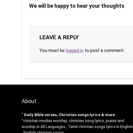
We will be happy to hear your thoughts
LEAVE A REPLY
You must be
logged in
to post a comment.
About
”
Daily Bible verses, Christian songs lyrics & more
“christian medias worship, christian song lyrics, praise and
worship in All Languages , Tamil christian songs lyrics in English
, English christian songs .