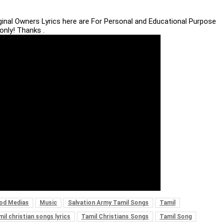
iginal Owners Lyrics here are For Personal and Educational Purpose
only! Thanks .
od Medias
Music
Salvation Army Tamil Songs
Tamil
il christian songs lyrics
Tamil Christians Songs
Tamil Song