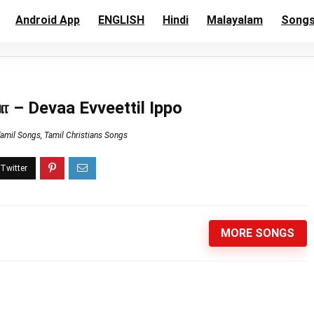
Android App
ENGLISH
Hindi
Malayalam
Song
போ – Devaa Evveettil Ippo
Tamil Songs
,
Tamil Christians Songs
MORE SONGS