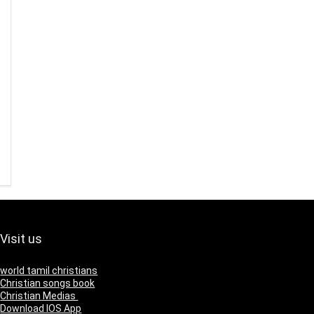
Visit us
world tamil christians
Christian songs book
Christian Medias
Download IOS App