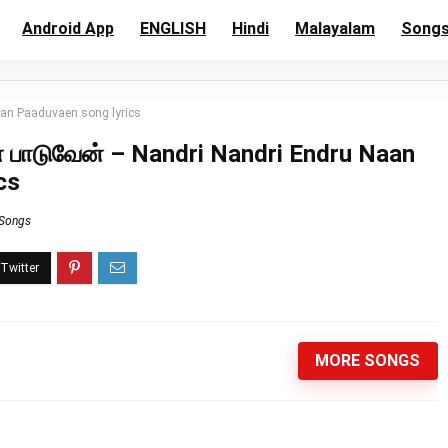
Android App
ENGLISH
Hindi
Malayalam
Song
Naan Paaduvaen song lyrics
ன் பாடுவேன் – Nandri Nandri Endru Naan
cs
 Songs
MORE SONGS