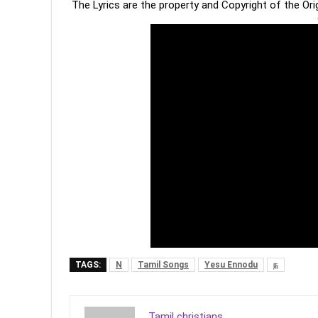
The Lyrics are the property and Copyright of the Or
TAGS:
N
Tamil Songs
Yesu Ennodu
ந
Tamil christians