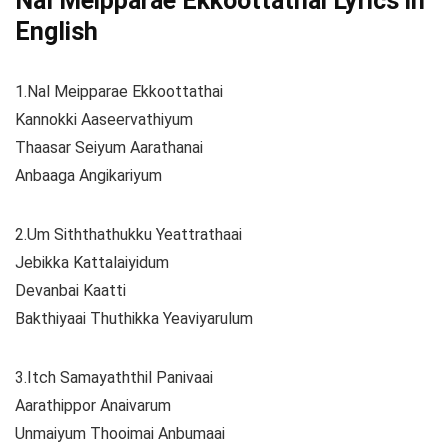
Nal Meipparae Ekkoottathai Lyrics in
English
1.Nal Meipparae Ekkoottathai
Kannokki Aaseervathiyum
Thaasar Seiyum Aarathanai
Anbaaga Angikariyum
2.Um Siththathukku Yeattrathaai
Jebikka Kattalaiyidum
Devanbai Kaatti
Bakthiyaai Thuthikka Yeaviyarulum
3.Itch Samayaththil Panivaai
Aarathippor Anaivarum
Unmaiyum Thooimai Anbumaai