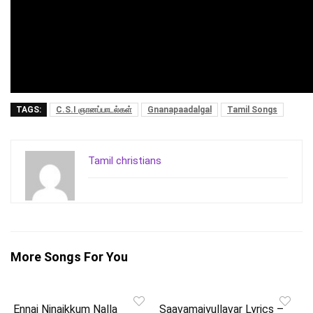
TAGS:
C.S.I ஞானப்பாடல்கள்
Gnanapaadalgal
Tamil Songs
Tamil christians
More Songs For You
Ennai Ninaikkum Nalla
Saavamaiyullavar Lyrics –