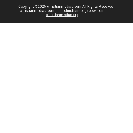
Copyright ©2025 christianmedias.com All Rights Reserved.
christianmedias.com
christiansongsbook.com
christianmedias.org