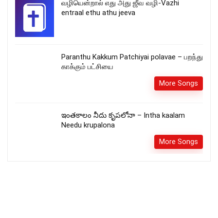
வழியென்றால் எது அது ஜீவ வழி-Vazhi
entraal ethu athu jeeva
Paranthu Kakkum Patchiyai polavae – பறந்து
காக்கும் பட்சியை
More Songs
ఇంతకాలం నీదు కృపలోనా – Intha kaalam
Needu krupalona
More Songs