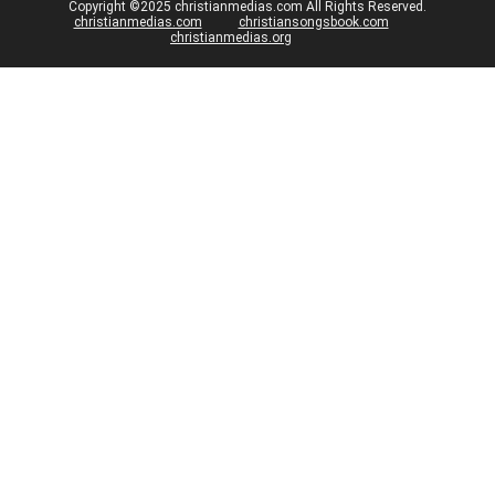
Copyright ©2025 christianmedias.com All Rights Reserved.
christianmedias.com
christiansongsbook.com
christianmedias.org