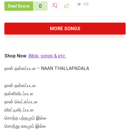
126
0
Deal Score
MORE SONGS
Shop Now
:
Bible, songs & etc
நான் தள்ளப்படல – NAAN THALLAPADALA
நான் தள்ளப்படல
தள்ளிவிடப்படல
நான் வெட்கப்படல
விரட்டிவிடப்படல
சொந்த பந்தமும் இல்ல
சொத்து சுகமும் இல்ல