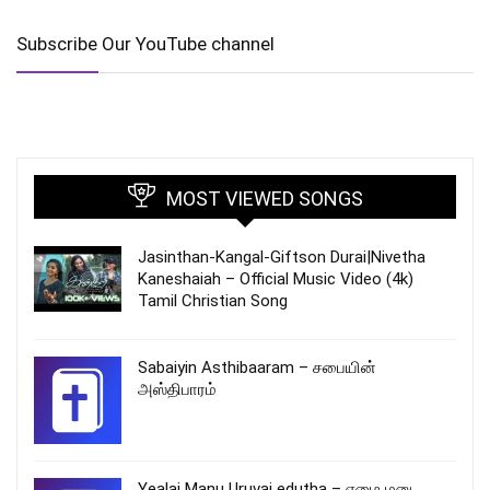
Subscribe Our YouTube channel
MOST VIEWED SONGS
Jasinthan-Kangal-Giftson Durai|Nivetha
Kaneshaiah – Official Music Video (4k)
Tamil Christian Song
Sabaiyin Asthibaaram – சபையின்
அஸ்திபாரம்
Yealai Manu Uruvai edutha – ஏழை மனு