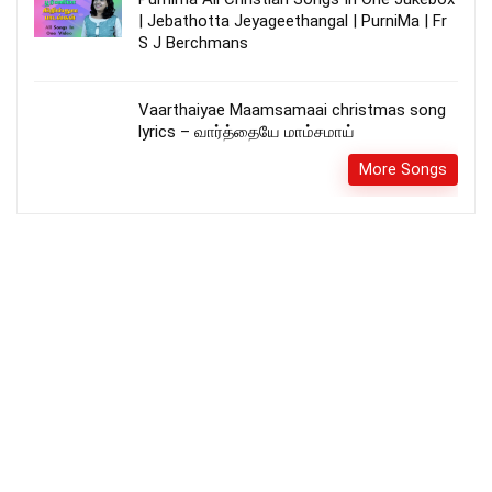
| Jebathotta Jeyageethangal | PurniMa | Fr
S J Berchmans
Vaarthaiyae Maamsamaai christmas song
lyrics – வார்த்தையே மாம்சமாய்
More Songs