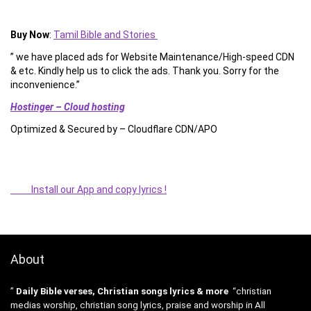
Buy Now
:
Tamil Bible and Stories
” we have placed ads for Website Maintenance/High-speed CDN
& etc. Kindly help us to click the ads. Thank you. Sorry for the
inconvenience.”
Hostinger – Cloud hosting
Optimized & Secured by – Cloudflare CDN/APO
Install our App and copy lyrics !
About
”
Daily Bible verses, Christian songs lyrics & more
“christian
medias worship, christian song lyrics, praise and worship in All