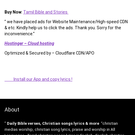
Buy Now
:
Tamil Bible and Stories
” we have placed ads for Website Maintenance/High-speed CDN
& etc. Kindly help us to click the ads. Thank you. Sorry for the
inconvenience.”
Hostinger – Cloud hosting
Optimized & Secured by – Cloudflare CDN/APO
Install our App and copy lyrics !
About
”
Daily Bible verses, Christian songs lyrics & more
“christian
medias worship, christian song lyrics, praise and worship in All