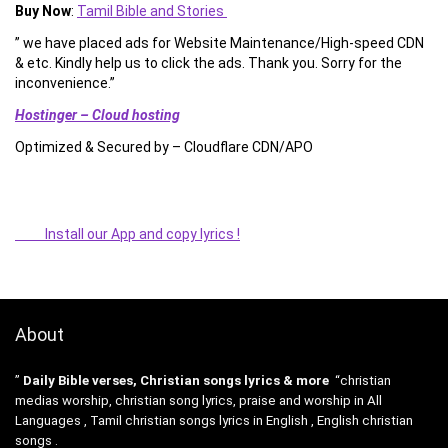
Buy Now
:
Tamil Bible and Stories
” we have placed ads for Website Maintenance/High-speed CDN
& etc. Kindly help us to click the ads. Thank you. Sorry for the
inconvenience.”
Hostinger – Cloud hosting
Optimized & Secured by – Cloudflare CDN/APO
Install our App and copy lyrics !
About
”
Daily Bible verses, Christian songs lyrics & more
“christian
medias worship, christian song lyrics, praise and worship in All
Languages , Tamil christian songs lyrics in English , English christian
songs .