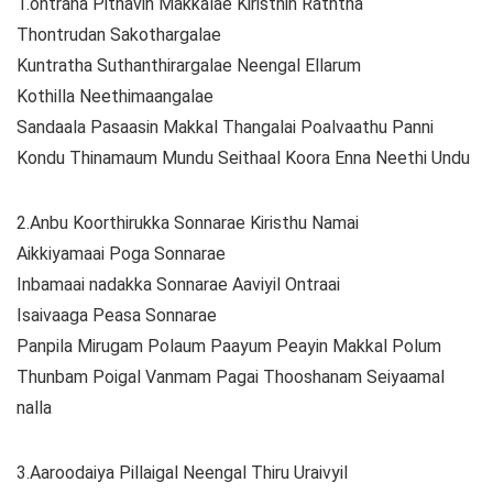
1.ontrana Pithavin Makkalae Kiristhin Raththa
Thontrudan Sakothargalae
Kuntratha Suthanthirargalae Neengal Ellarum
Kothilla Neethimaangalae
Sandaala Pasaasin Makkal Thangalai Poalvaathu Panni
Kondu Thinamaum Mundu Seithaal Koora Enna Neethi Undu
2.Anbu Koorthirukka Sonnarae Kiristhu Namai
Aikkiyamaai Poga Sonnarae
Inbamaai nadakka Sonnarae Aaviyil Ontraai
Isaivaaga Peasa Sonnarae
Panpila Mirugam Polaum Paayum Peayin Makkal Polum
Thunbam Poigal Vanmam Pagai Thooshanam Seiyaamal
nalla
3.Aaroodaiya Pillaigal Neengal Thiru Uraivyil