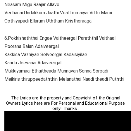
Neasam Migu Raajar Allavo
Vedhanai Undakkum Jaathi Veattrumaiyai Vittu Marai
Oothiyapadi Ellarum Uththam Kiristhoraaga
6.Pokkishaththai Engae Vaitheergal Paraththil Vaithaal
Poorana Balan Adaiveergal
Kakkisa Vazhiyae Selveergal Kadaisiyilae
Kandu Jeevanai Adaiveergal
Mukkiyamaai Ethaitheada Munnavan Sonna Sorpadi
Meikiris thiruppeedaththin Melanathai Naadi theadi Puththi
The Lyrics are the property and Copyright of the Original
Owners Lyrics here are For Personal and Educational Purpose
only! Thanks .