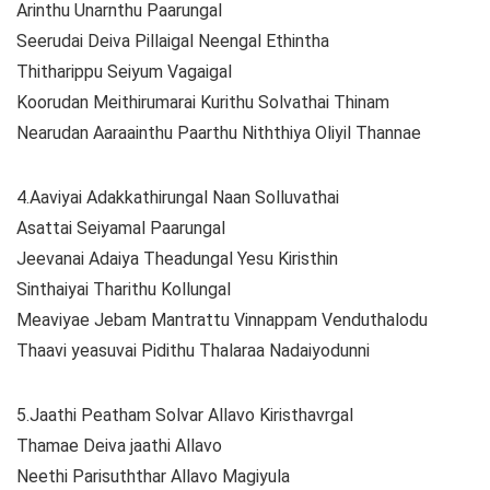
Arinthu Unarnthu Paarungal
Seerudai Deiva Pillaigal Neengal Ethintha
Thitharippu Seiyum Vagaigal
Koorudan Meithirumarai Kurithu Solvathai Thinam
Nearudan Aaraainthu Paarthu Niththiya Oliyil Thannae
4.Aaviyai Adakkathirungal Naan Solluvathai
Asattai Seiyamal Paarungal
Jeevanai Adaiya Theadungal Yesu Kiristhin
Sinthaiyai Tharithu Kollungal
Meaviyae Jebam Mantrattu Vinnappam Venduthalodu
Thaavi yeasuvai Pidithu Thalaraa Nadaiyodunni
5.Jaathi Peatham Solvar Allavo Kiristhavrgal
Thamae Deiva jaathi Allavo
Neethi Parisuththar Allavo Magiyula