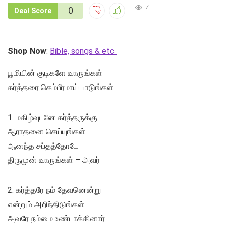
7
0
Deal Score
Shop Now
:
Bible, songs & etc
பூமியின் குடிகளே வாருங்கள்
கர்த்தரை கெம்பீரமாய் பாடுங்கள்
1. மகிழ்வுடனே கர்த்தருக்கு
ஆராதனை செய்யுங்கள்
ஆனந்த சப்தத்தோடே
திருமுன் வாருங்கள் – அவர்
2. கர்த்தரே நம் தேவனென்று
என்றும் அறிந்திடுங்கள்
அவரே நம்மை உண்டாக்கினார்