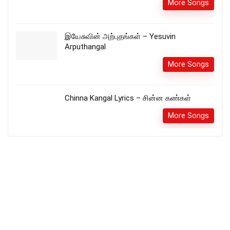
More Songs
இயேசுவின் அற்புதங்கள் – Yesuvin
Arputhangal
More Songs
Chinna Kangal Lyrics – சின்ன கண்கள்
More Songs