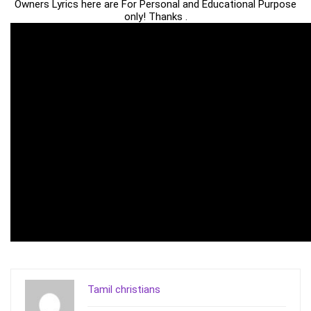
Owners Lyrics here are For Personal and Educational Purpose
only! Thanks .
Tamil christians