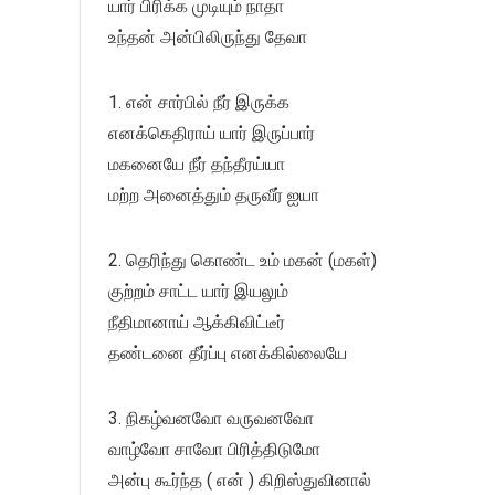
யார் பிரிக்க முடியும் நாதா
உந்தன் அன்பிலிருந்து தேவா
1. என் சார்பில் நீர் இருக்க
எனக்கெதிராய் யார் இருப்பார்
மகனையே நீர் தந்தீரய்யா
மற்ற அனைத்தும் தருவீர் ஐயா
2. தெரிந்து கொண்ட உம் மகன் (மகள்)
குற்றம் சாட்ட யார் இயலும்
நீதிமானாய் ஆக்கிவிட்டீர்
தண்டனை தீர்ப்பு எனக்கில்லையே
3. நிகழ்வனவோ வருவனவோ
வாழ்வோ சாவோ பிரித்திடுமோ
அன்பு கூர்ந்த ( என் ) கிறிஸ்துவினால்