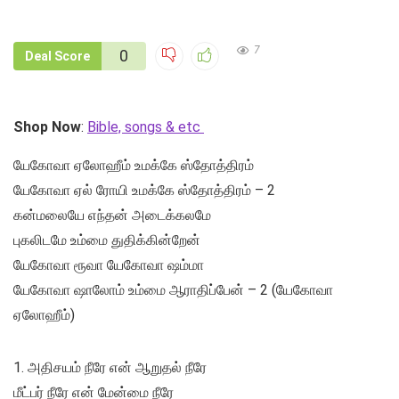
7
0
Deal Score
Shop Now
:
Bible, songs & etc
யேகோவா ஏலோஹீம் உமக்கே ஸ்தோத்திரம்
யேகோவா ஏல் ரோயி உமக்கே ஸ்தோத்திரம் – 2
கன்மலையே எந்தன் அடைக்கலமே
புகலிடமே உம்மை துதிக்கின்றேன்
யேகோவா ரூவா யேகோவா ஷம்மா
யேகோவா ஷாலோம் உம்மை ஆராதிப்பேன் – 2 (யேகோவா
ஏலோஹீம்)
1. அதிசயம் நீரே என் ஆறுதல் நீரே
மீட்பர் நீரே என் மேன்மை நீரே