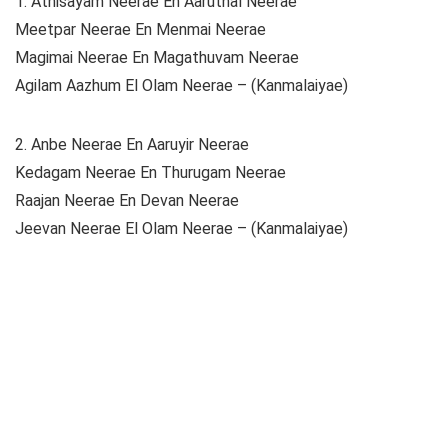
1. Athisayam Neerae En Aaruthal Neerae
Meetpar Neerae En Menmai Neerae
Magimai Neerae En Magathuvam Neerae
Agilam Aazhum El Olam Neerae – (Kanmalaiyae)
2. Anbe Neerae En Aaruyir Neerae
Kedagam Neerae En Thurugam Neerae
Raajan Neerae En Devan Neerae
Jeevan Neerae El Olam Neerae – (Kanmalaiyae)