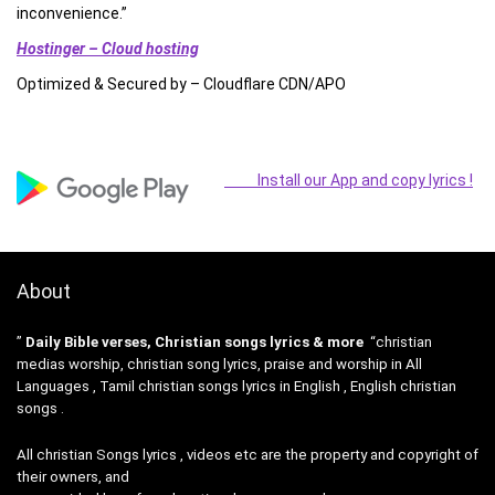
inconvenience.”
Hostinger – Cloud hosting
Optimized & Secured by – Cloudflare CDN/APO
Install our App and copy lyrics !
About
”
Daily Bible verses, Christian songs lyrics & more
“christian
medias worship, christian song lyrics, praise and worship in All
Languages , Tamil christian songs lyrics in English , English christian
songs .
All christian Songs lyrics , videos etc are the property and copyright of
their owners, and