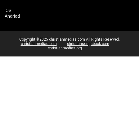
IOS
Andriod
Copyright ©2025 christianmedias.com All Rights Reserved.
christianmedias.com
christiansongsbook.com
christianmedias.org