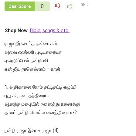
5
0
Deal Score
Shop Now
:
Bible, songs & etc
ராஜா நீர் செய்த நன்மைகள்
அவை எண்ணி முடியாதையா
ஏறெடுப்பேன் நன்றிபலி
என் ஜீவ நாளெல்லாம் – நான்
1. அதிகாலை நேரம் தட்டிதட்டி எழுப்பி
புது கிருபை தந்தீரையா
ஆனந்த மழையில் நனைத்து நனைத்து
தினம் நன்றி சொல்ல வைத்தீரையா-2
நன்றி ராஜா இயேசு ராஜா (4)