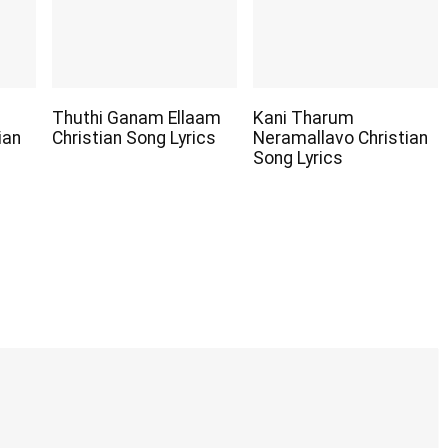
Thuthi Ganam Ellaam
Kani Tharum
ian
Christian Song Lyrics
Neramallavo Christian
Song Lyrics