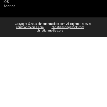
IOS
Andriod
Copyright ©2025 christianmedias.com All Rights Reserved.
christianmedias.com
christiansongsbook.com
christianmedias.org