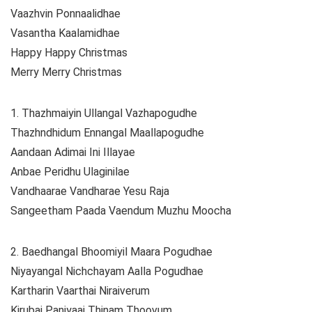
Vaazhvin Ponnaalidhae
Vasantha Kaalamidhae
Happy Happy Christmas
Merry Merry Christmas
1. Thazhmaiyin Ullangal Vazhapogudhe
Thazhndhidum Ennangal Maallapogudhe
Aandaan Adimai Ini Illayae
Anbae Peridhu Ulaginilae
Vandhaarae Vandharae Yesu Raja
Sangeetham Paada Vaendum Muzhu Moocha
2. Baedhangal Bhoomiyil Maara Pogudhae
Niyayangal Nichchayam Aalla Pogudhae
Kartharin Vaarthai Niraiverum
Kirubai Paniyaai Thinam Thoovum