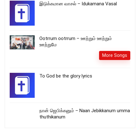
இடுக்கமான வாசல் – Idukamana Vasal
Ootrrum ootrrum – ஊற்றும் ஊற்றும்
ஊற்றுமே
More Songs
To God be the glory lyrics
நான் ஜெபிக்கனும் – Naan Jebikkanum umma
thuthikanum