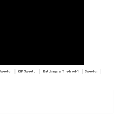
 Sweeton
KIP Sweeton
Ratchagarai Thedi vol-1
Sweeton