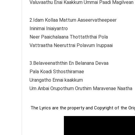
Valuvaathu Enai Kaakkum Ummai Paadi Magilvean
2.Idam Kollaa Mattum Aaseervatheepeer
Ininimai Iniaiyantro
Neer Paaichalaana Thottaththai Pola
Vattraatha Neeruttrai Polavum Iruppaai
3.Belaveenaththin En Belanana Devaa
Pala Koadi Sthosthiramae
Urangatho Ennai kaakkum
Um Anbai Orupothum Oruthim Maravenae Naatha
The Lyrics are the property and Copyright of the Or