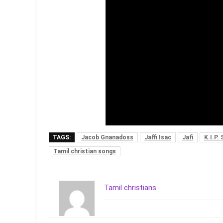
TAGS:
Jacob Gnanadoss
Jaffi Isac
Jafi
K.I.P.
Tamil christian songs
Tamil christians