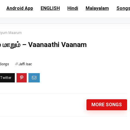
Android App
ENGLISH
Hindi
Malayalam
Song
omiyum Maarum
் மாறும் – Vaanaathi Vaanam
 Songs
Jaffi Isac
MORE SONGS