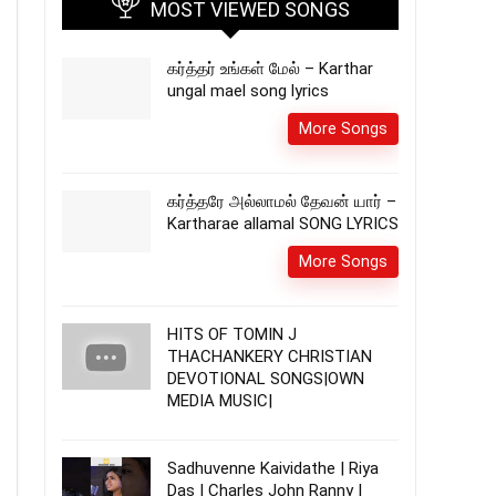
MOST VIEWED SONGS
கர்த்தர் உங்கள் மேல் – Karthar
ungal mael song lyrics
More Songs
கர்த்தரே அல்லாமல் தேவன் யார் –
Kartharae allamal SONG LYRICS
More Songs
HITS OF TOMIN J
THACHANKERY CHRISTIAN
DEVOTIONAL SONGS|OWN
MEDIA MUSIC|
Sadhuvenne Kaividathe | Riya
Das | Charles John Ranny |