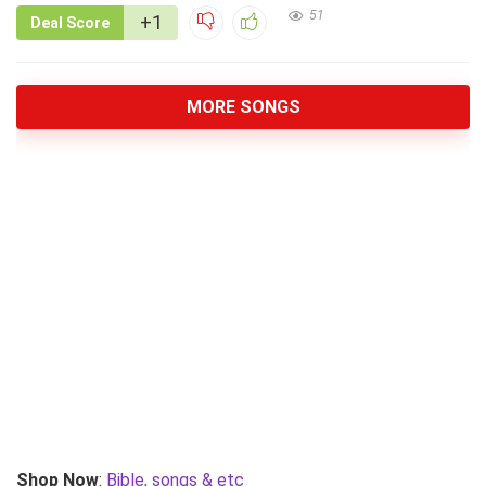
51
+1
Deal Score
MORE SONGS
Shop Now
:
Bible, songs & etc