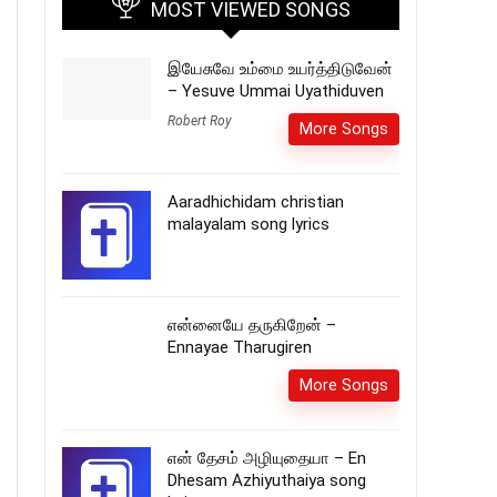
MOST VIEWED SONGS
இயேசுவே உம்மை உயர்த்திடுவேன்
– Yesuve Ummai Uyathiduven
Robert Roy
More Songs
Aaradhichidam christian
malayalam song lyrics
என்னையே தருகிறேன் –
Ennayae Tharugiren
More Songs
என் தேசம் அழியுதையா – En
Dhesam Azhiyuthaiya song