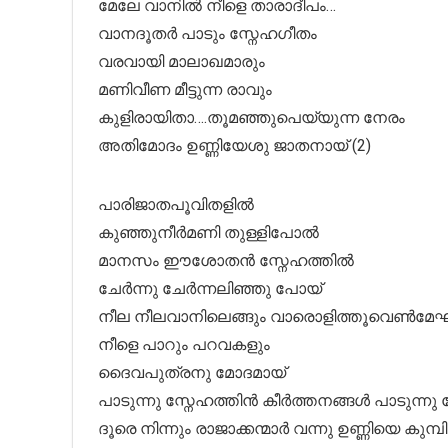
മേലേ വാനിൽ നീളെ താരാദീപം…
വാനദൂതർ പാടും സ്നേഹഗീതം
വരവായി മാലാഖമാരും
മണിവീണ മീട്ടുന്ന രാവും
കുളിരായിതാ….തൂമഞ്ഞുപെയ്യുന്ന നേരം
അതിമോദം ഉണ്ണിയേശു ജാതനായ് (2)
പാരിജാതപൂവിതളിൽ
കുഞ്ഞുനീർമണി തുള്ളിപോൽ
മാനസം ഈശോതൻ സ്നേഹത്തിൽ
ചേർന്നു ചേർന്നലിഞ്ഞു പോയ്‌
നീല നീലവാനിലെങ്ങും വാരൊളിത്തൂവെൺമേ
നീളെ പാറും പറവകളും
ദൈവപുത്രനു മോദമായ്
പാടുന്നു സ്നേഹത്തിൻ കീർത്തനങ്ങൾ പാടുന്നു
ദൂരെ നിന്നും രാജാക്കന്മാർ വന്നു ഉണ്ണിയെ കുമ്പ