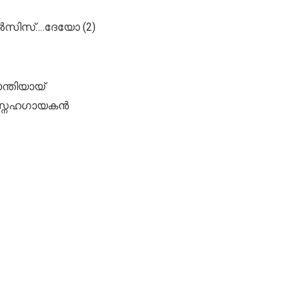
സിസ്….ദേയോ (2)
ന്തിയായ്
 സ്നേഹഗായകൻ