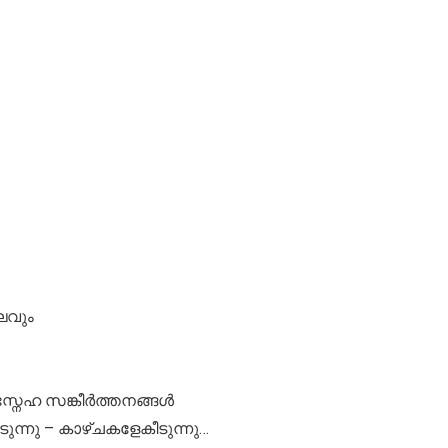
ഘവും
 സ്നേഹ സങ്കീർത്തനങ്ങൾ
ിടുന്നു – കാഴ്ചകളേകീടുന്നു…