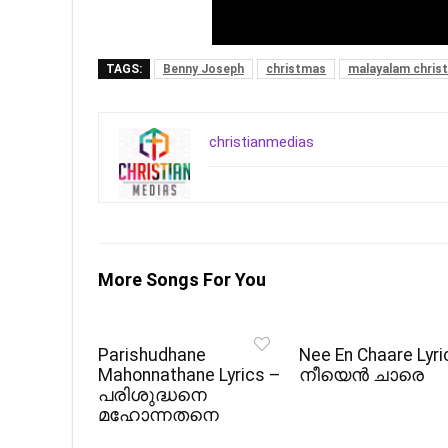
TAGS:
Benny Joseph
christmas
malayalam christ
christianmedias
More Songs For You
Parishudhane
Nee En Chaare Lyri
Mahonnathane Lyrics –
നീയെൻ ചാരെ
പരിശുദ്ധനെ
മഹോന്നതനെ