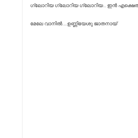
ഗ്ലോറിയ ഗ്ലോറിയ ഗ്ലോറിയ… ഇൻ എക്ഷെൽ
മേലേ വാനിൽ…..ഉണ്ണിയേശു ജാതനായ്