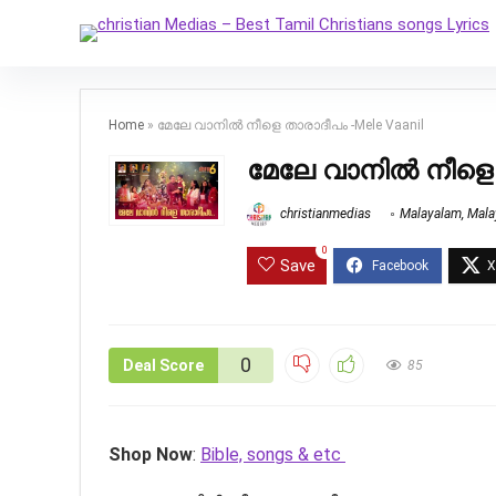
Home
»
മേലേ വാനിൽ നീളെ താരാദീപം -Mele Vaanil
മേലേ വാനിൽ നീളെ ത
christianmedias
Malayalam
,
Mala
0
Save
0
Deal Score
85
Shop Now
:
Bible, songs & etc