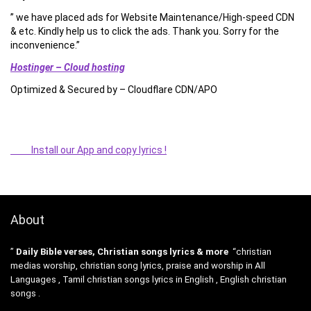
” we have placed ads for Website Maintenance/High-speed CDN
& etc. Kindly help us to click the ads. Thank you. Sorry for the
inconvenience.”
Hostinger – Cloud hosting
Optimized & Secured by – Cloudflare CDN/APO
Install our App and copy lyrics !
About
”
Daily Bible verses, Christian songs lyrics & more
“christian
medias worship, christian song lyrics, praise and worship in All
Languages , Tamil christian songs lyrics in English , English christian
songs .