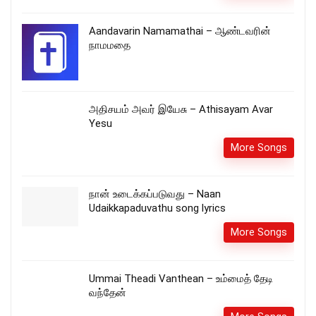
Aandavarin Namamathai – ஆண்டவரின்
நாமமதை
அதிசயம் அவர் இயேசு – Athisayam Avar
Yesu
More Songs
நான் உடைக்கப்படுவது – Naan
Udaikkapaduvathu song lyrics
More Songs
Ummai Theadi Vanthean – உம்மைத் தேடி
வந்தேன்