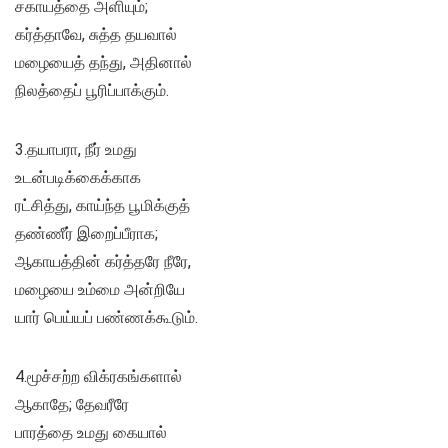
சகாயத்தை அளியும்;
கர்த்தாவே, சுத்த தயவால்
மழையைத் தந்து, அதினால்
நிலத்தைப் பூரிப்பாக்கும்.
3.தயாபரா, நீர் உமது
உடன்படிக்கைக்காக
ரட்சித்து, காய்ந்த பூமிக்குத்
தண்ணீர் இறைப்பீராக;
ஆகாயத்தின் கர்த்தரே நீரே,
மழையை உம்மை அன்றியே
யார் பெய்யப் பண்ணக்கூடும்.
4.மூச்சற்ற விக்ரகங்களால்
ஆகாதே; தேவரீரே
பாரத்தை உமது கையால்