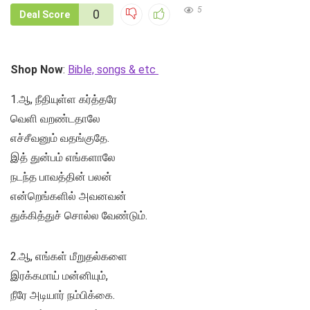
5
0
Deal Score
Shop Now
:
Bible, songs & etc
1.ஆ, நீதியுள்ள கர்த்தரே
வெளி வறண்டதாலே
எச்சீவனும் வதங்குதே.
இத் துன்பம் எங்களாலே
நடந்த பாவத்தின் பலன்
என்றெங்களில் அவனவன்
துக்கித்துச் சொல்ல வேண்டும்.
2.ஆ, எங்கள் மீறுதல்களை
இரக்கமாய் மன்னியும்,
நீரே அடியார் நம்பிக்கை.