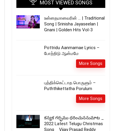
MOST VIEWED SONGS
உன்னதமானவரின் … | Traditional
Song | Srinisha Jayaseelan |
Gnani | Golden Hits Vol-3
Pottridu Aanmamae Lyrics –
போற்றிடு ஆன்மமே
More Songs
புத்திக்கெட்டாத பொருளும் –
Puththikettatha Porulum
More Songs
కన్యక గర్భము ధరించుననుమాట _
2022 Latest Telugu Christmas
Song _ Vijay Prasad Reddy