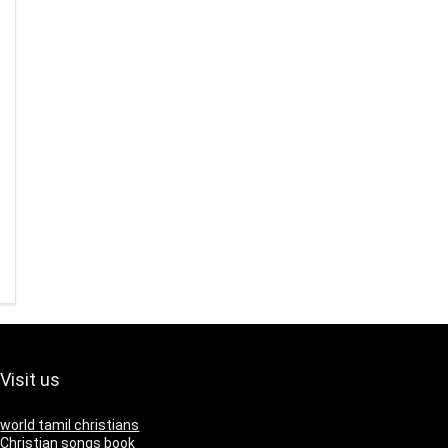
Visit us
world tamil christians
Christian songs book