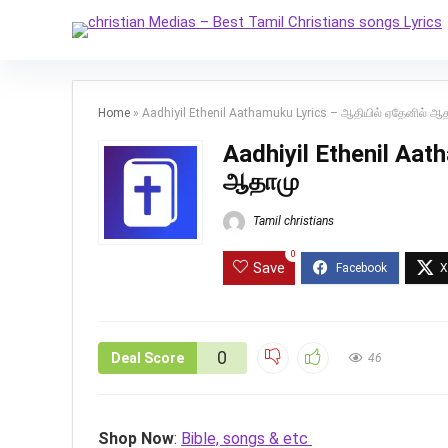
Home
»
Aadhiyil Ethenil Aathamuku Lyrics – ஆதியில் ஏதேனில் ஆ
Aadhiyil Ethenil Aat
ஆதாமு
Tamil christians
0
Save
0
Deal Score
46
Shop Now
:
Bible, songs & etc