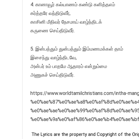
4. கானாவூர் கல்யாணம் கண்டு களித்தஎம்
கர்த்தரே வந்திடுவீர்,
காசினி மீதிவர் நேசமாய் வாழ்ந்திடக்
கருணை செய்திடுவீர்.
5. இன்பத்தும் துன்பத்தும் இம்மணமக்கள் தாம்
இசைந்து வாழ்ந்திடவே,
அன்பர் உம் பாதமே ஆதாரம் என்றும்மை
அணுகச் செய்திடுவீர்.
https://www.worldtamilchristians.com/intha-mang
%e0%ae%87%e0%ae%a8%e0%af%8d%e0%ae%a4
%e0%ae%ae%e0%ae%99%e0%af%8d%e0%ae%9
%e0%ae%9a%e0%af%86%e0%ae%b4%e0%ae%b
The Lyrics are the property and Copyright of the Or