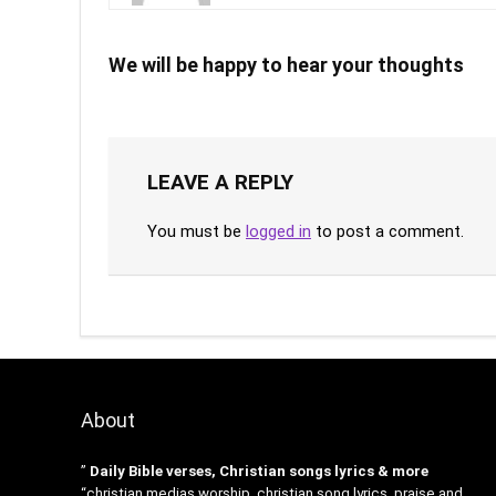
We will be happy to hear your thoughts
LEAVE A REPLY
You must be
logged in
to post a comment.
About
”
Daily Bible verses, Christian songs lyrics & more
“christian medias worship, christian song lyrics, praise and