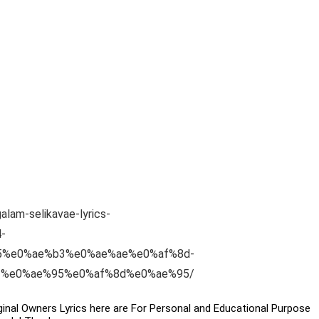
alam-selikavae-lyrics-
-
5%e0%ae%b3%e0%ae%ae%e0%af%8d-
f%e0%ae%95%e0%af%8d%e0%ae%95/
iginal Owners Lyrics here are For Personal and Educational Purpose