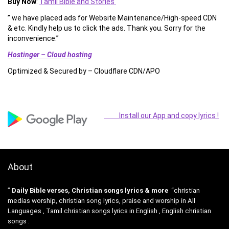
Buy Now
:
Tamil Bible and Stories
” we have placed ads for Website Maintenance/High-speed CDN
& etc. Kindly help us to click the ads. Thank you. Sorry for the
inconvenience.”
Hostinger – Cloud hosting
Optimized & Secured by – Cloudflare CDN/APO
Install our App and copy lyrics !
About
”
Daily Bible verses, Christian songs lyrics & more
“christian
medias worship, christian song lyrics, praise and worship in All
Languages , Tamil christian songs lyrics in English , English christian
songs .