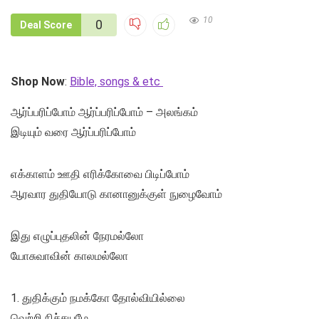
10
0
Deal Score
Shop Now
:
Bible, songs & etc
ஆர்ப்பரிப்போம் ஆர்ப்பரிப்போம் – அலங்கம்
இடியும் வரை ஆர்ப்பரிப்போம்
எக்காளம் ஊதி எரிக்கோவை பிடிப்போம்
ஆரவார துதியோடு கானானுக்குள் நுழைவோம்
இது எழுப்புதலின் நேரமல்லோ
யோசுவாவின் காலமல்லோ
1. துதிக்கும் நமக்கோ தோல்வியில்லை
வெற்றி நிச்சயமே