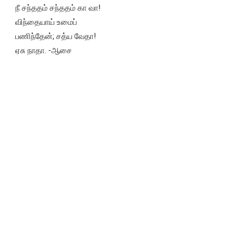
நீ சந்ததம் சந்ததம் கா வா!
விந்தையாய் உமைப்
பணிந்தேன்; சத்ய வேதா!
ஏசு நாதா. -ஆசை