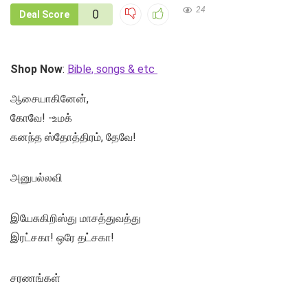
24
0
Deal Score
Shop Now
:
Bible, songs & etc
ஆசையாகினேன்,
கோவே! -உமக்
கனந்த ஸ்தோத்திரம், தேவே!
அனுபல்லவி
இயேசுகிறிஸ்து மாசத்துவத்து
இரட்சகா! ஒரே தட்சகா!
சரணங்கள்