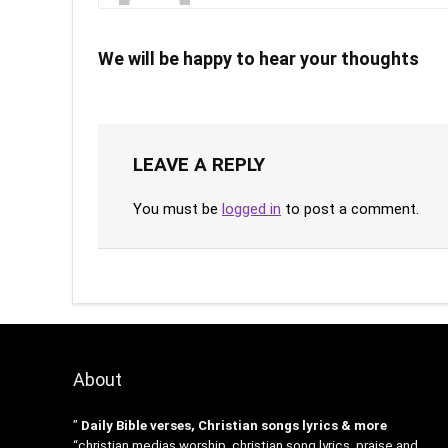
We will be happy to hear your thoughts
LEAVE A REPLY
You must be
logged in
to post a comment.
About
”
Daily Bible verses, Christian songs lyrics & more
“christian medias worship, christian song lyrics, praise and