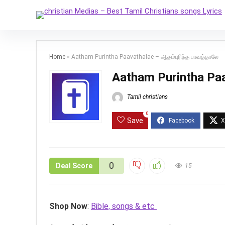
Home
»
Aatham Purintha Paavathalae – ஆதம்புரிந்த பாவத்தாலே
Aatham Purintha Paa
Tamil christians
0
Save
0
Deal Score
15
Shop Now
:
Bible, songs & etc