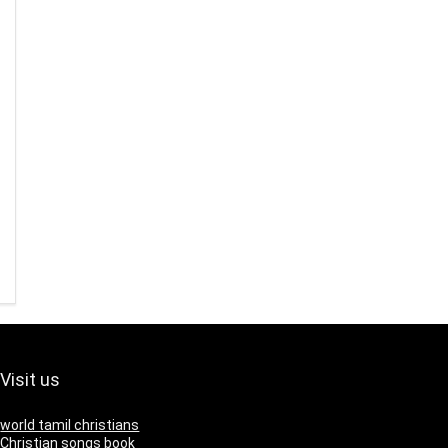
Visit us
world tamil christians
Christian songs book