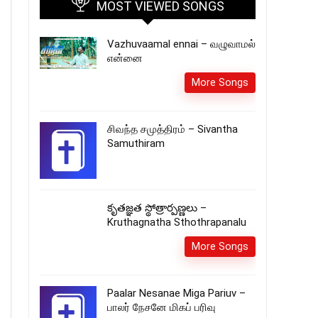
MOST VIEWED SONGS
Vazhuvaamal ennai – வழுவாமல்
என்னை
More Songs
சிவந்த சமுத்திரம் – Sivantha
Samuthiram
కృతజ్ఞత స్థోత్రార్పణ్ణలు –
Kruthagnatha Sthothrapanalu
More Songs
Paalar Nesanae Miga Pariuv –
பாலர் நேசனே மிகப் பரிவு