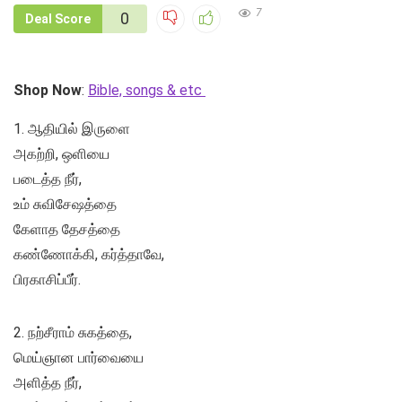
7
0
Deal Score
Shop Now
:
Bible, songs & etc
1. ஆதியில் இருளை
அகற்றி, ஒளியை
படைத்த நீர்,
உம் சுவிசேஷத்தை
கேளாத தேசத்தை
கண்ணோக்கி, கர்த்தாவே,
பிரகாசிப்பீர்.
2. நற்சீராம் சுகத்தை,
மெய்ஞான பார்வையை
அளித்த நீர்,