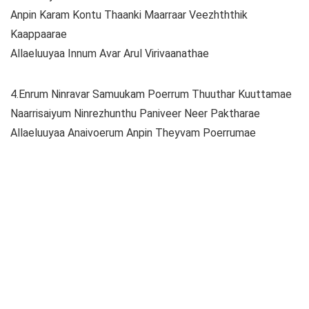
Anpin Karam Kontu Thaanki Maarraar Veezhththik
Kaappaarae
Allaeluuyaa Innum Avar Arul Virivaanathae
4.Enrum Ninravar Samuukam Poerrum Thuuthar Kuuttamae
Naarrisaiyum Ninrezhunthu Paniveer Neer Paktharae
Allaeluuyaa Anaivoerum Anpin Theyvam Poerrumae