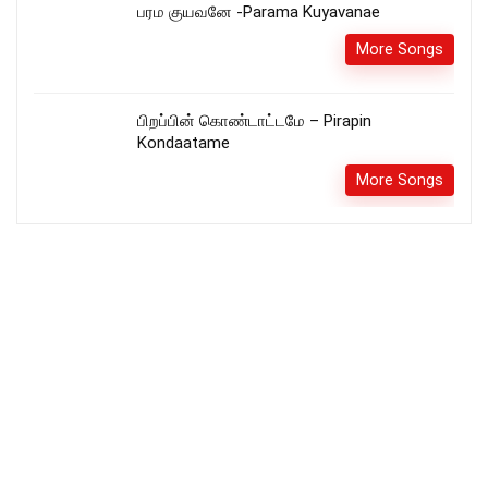
பரம குயவனே -Parama Kuyavanae
More Songs
பிறப்பின் கொண்டாட்டமே – Pirapin
Kondaatame
More Songs