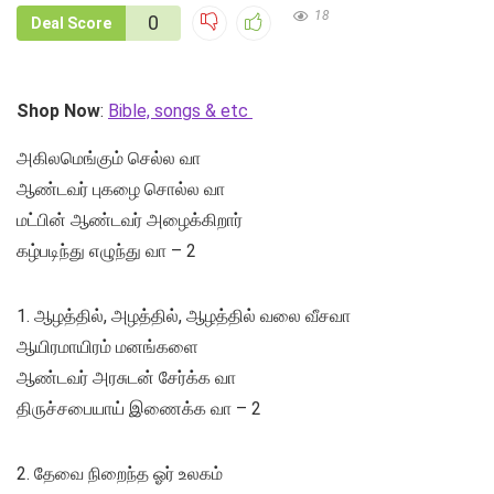
18
0
Deal Score
Shop Now
:
Bible, songs & etc
அகிலமெங்கும் செல்ல வா
ஆண்டவர் புகழை சொல்ல வா
மட்பின் ஆண்டவர் அழைக்கிறார்
கழ்படிந்து எழுந்து வா – 2
1. ஆழத்தில், அழத்தில், ஆழத்தில் வலை வீசவா
ஆயிரமாயிரம் மனங்களை
ஆண்டவர் அரசுடன் சேர்க்க வா
திருச்சபையாய் இணைக்க வா – 2
2. தேவை நிறைந்த ஓர் உலகம்