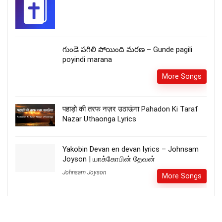
గుండె పగిలి పోయింది మరణ – Gunde pagili
poyindi marana
More Songs
पहाड़ो की तरफ नज़र उठाऊंगा Pahadon Ki Taraf
Nazar Uthaonga Lyrics
Yakobin Devan en devan lyrics – Johnsam
Joyson | யாக்கோபின் தேவன்
Johnsam Joyson
More Songs