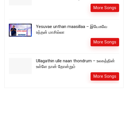
More Songs
Yesuvae unthan maasillaa – இயேசுவே
உந்தன் மாசில்லா
More Songs
Ullagathin ulle naan thondrum – உலகத்தின்
உள்ளே நான் தோன்றும்
More Songs