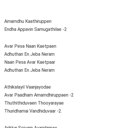
Amarndhu Kaathiruppen
Endha Appavin Samugathilae -2
Avar Pesa Naan Kaetpaen
Adhuthan En Jeba Neram
Naan Pesa Avar Kaetpaar
Adhuthan En Jeba Neram
Athikalayil Vaanjayodae
Avar Paadham Amarndhiruppaen -2
Thuthithiduvaen Thooyarayae
Thuridhamai Vandhiduvaar -2.
Arikkai Seivam Avaridamae