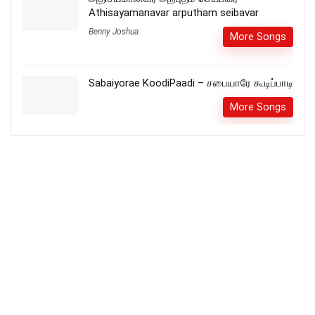
Athisayamanavar arputham seibavar
Benny Joshua
More Songs
Sabaiyorae KoodiPaadi – சபையாரே கூடிப்பாடி
More Songs