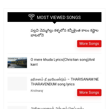
MOST VIEWED SONGS
పల్లవి చెమ్మగిల్లు కళ్ళలోన కన్నీళ్లెంత కాలం కష్టాల
బాటలోనె
More Songs
O mere khuda Lyrics(Christian song)Anil
kant
தரிசனம் நீ தரவேண்டும் – THARISANAM NE
THARAVENDUM song lyrics
Krishnaraj
More Songs
அதிசயமானவர் அற்புதம் செய்பவர்-