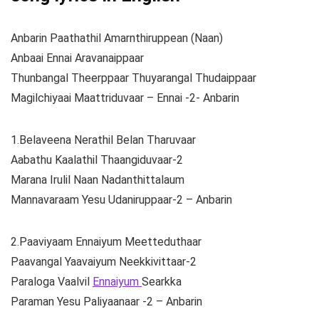
Anbarin Paathathil Amarnthiruppean (Naan)
Anbaai Ennai Aravanaippaar
Thunbangal Theerppaar Thuyarangal Thudaippaar
Magilchiyaai Maattriduvaar – Ennai -2- Anbarin
1.Belaveena Nerathil Belan Tharuvaar
Aabathu Kaalathil Thaangiduvaar-2
Marana Irulil Naan Nadanthittalaum
Mannavaraam Yesu Udaniruppaar-2 – Anbarin
2.Paaviyaam Ennaiyum Meetteduthaar
Paavangal Yaavaiyum Neekkivittaar-2
Paraloga Vaalvil
Ennaiyum
Searkka
Paraman Yesu Paliyaanaar -2 – Anbarin