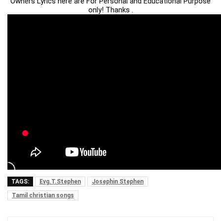
Owners Lyrics here are For Personal and Educational Purpose
only! Thanks .
TAGS:
Evg.T.Stephen
Josephin Stephen
Tamil christian songs