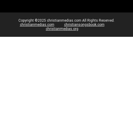
Copyright ©2025 christianmedias.com All Rights Reserved.
christianmedias.com
christiansongsbook.com
christianmedias.org