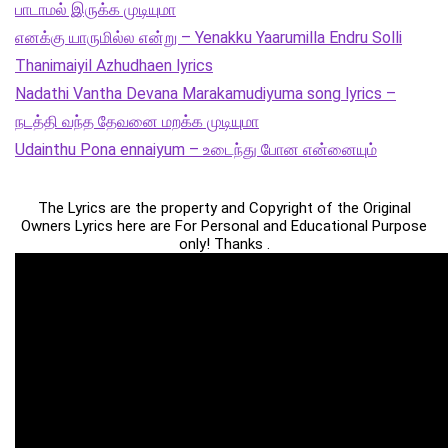
பாடாமல் இருக்க முடியுமா
எனக்கு யாருமில்ல என்று – Yenakku Yaarumilla Endru Solli
Thanimaiyil Azhudhaen lyrics
Nadathi Vantha Devana Marakamudiyuma song lyrics –
நடத்தி வந்த தேவனை மறக்க முடியுமா
Udainthu Pona ennaiyum – உடைந்து போன என்னையும்
The Lyrics are the property and Copyright of the Original
Owners Lyrics here are For Personal and Educational Purpose
only! Thanks .