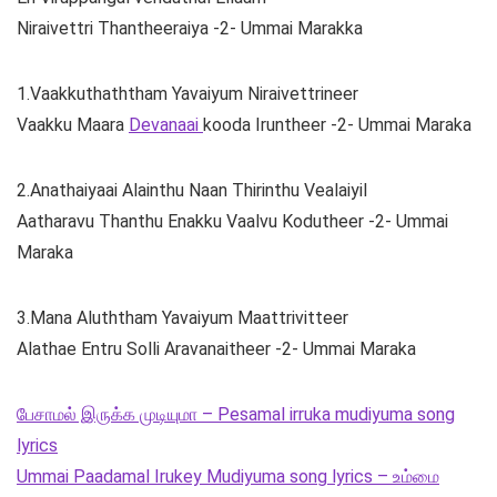
Niraivettri Thantheeraiya -2- Ummai Marakka
1.Vaakkuthaththam Yavaiyum Niraivettrineer
Vaakku Maara
Devanaai
kooda Iruntheer -2- Ummai Maraka
2.Anathaiyaai Alainthu Naan Thirinthu Vealaiyil
Aatharavu Thanthu Enakku Vaalvu Kodutheer -2- Ummai
Maraka
3.Mana Aluththam Yavaiyum Maattrivitteer
Alathae Entru Solli Aravanaitheer -2- Ummai Maraka
பேசாமல் இருக்க முடியுமா – Pesamal irruka mudiyuma song
lyrics
Ummai Paadamal Irukey Mudiyuma song lyrics – உம்மை