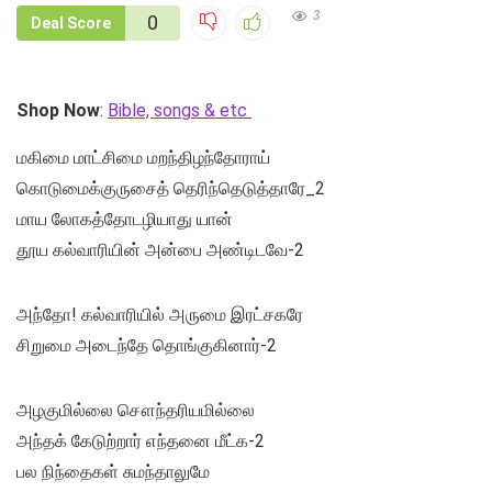
3
0
Deal Score
Shop Now
:
Bible, songs & etc
மகிமை மாட்சிமை மறந்திழந்தோராய்
கொடுமைக்குருசைத் தெரிந்தெடுத்தாரே_2
மாய லோகத்தோடழியாது யான்
தூய கல்வாரியின் அன்பை அண்டிடவே-2
அந்தோ! கல்வாரியில் அருமை இரட்சகரே
சிறுமை அடைந்தே தொங்குகினார்-2
அழகுமில்லை சௌந்தரியமில்லை
அந்தக் கேடுற்றார் எந்தனை மீட்க-2
பல நிந்தைகள் சுமந்தாலுமே