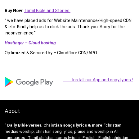
Buy Now
:
Tamil Bible and Stories
” we have placed ads for Website Maintenance/High-speed CDN
& etc. Kindly help us to click the ads. Thank you. Sorry for the
inconvenience.”
Hostinger – Cloud hosting
Optimized & Secured by – Cloudflare CDN/APO
Install our App and copy lyrics !
About
”
Daily Bible verses, Christian songs lyrics & more
“christian
medias worship, christian song lyrics, praise and worship in All
Languages , Tamil christian songs lyrics in English , English christian