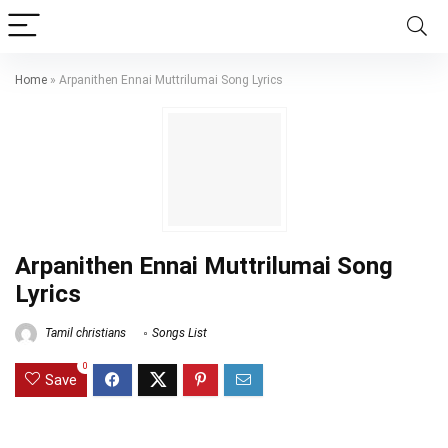
Home
»
Arpanithen Ennai Muttrilumai Song Lyrics
Arpanithen Ennai Muttrilumai Song
Lyrics
Tamil christians
Songs List
0
Save