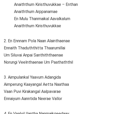
Anaiththum Kiristhuvukkae – Enthan
Anaiththum Arppanamae
En Mulu Thanmaikal Aavalkalum
Anaiththum Kiristhuvukkae
2. En Ennnam Pola Naan Alainthaenae
Ennaith Thaduththitta Thaarumillai
Um Siluvai Anpai Santhiththaenae
Norungi Veelnthaenae Um Paathaththil
3. Aimpulankal Yaavum Adangida
Aimperung Kaayangal Aetta Naathaa
Vaan Puvi Kirakangal Aalpavarae
Ennaiyum Aanntida Neerae Vallor
4. En Vaalvil Ilantha Nanmaikgeedaay