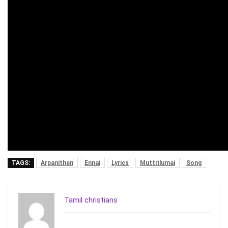
TAGS:
Arpanithen
Ennai
Lyrics
Muttrilumai
Song
Tamil christians