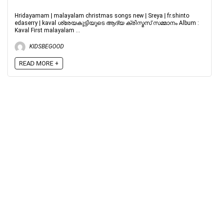
Hridayamam | malayalam christmas songs new | Sreya | fr.shinto
edaserry | kaval ശ്രേയകുട്ടിയുടെ ആദ്യ ക്രിസ്മസ് സമ്മാനം Album :
Kaval First malayalam ...
KIDSBEGOOD
READ MORE +