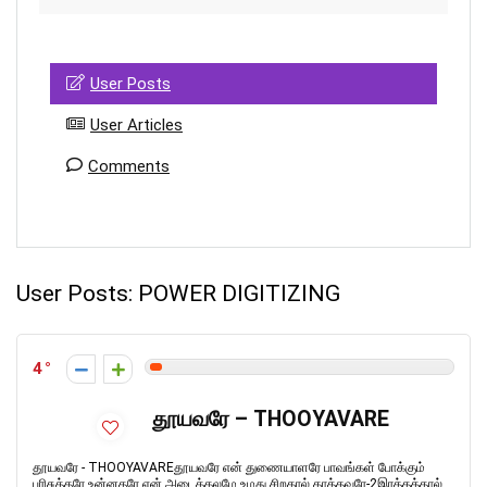
User Posts
User Articles
Comments
User Posts:
POWER DIGITIZING
4
தூயவரே – THOOYAVARE
தூயவரே - THOOYAVAREதூயவரே என் துணையாளரே பாவங்கள் போக்கும்
பரிசுத்தரே உன்னதரே என் அடைக்கலமே உமது சிறகால் காத்தவரே-2இரத்தத்தால்