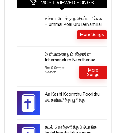
MOST VIEWED SONGS
உம்மை போல் ஒரு தெய்வமில்லை
– Ummai Poal Oru Deivamillai
More Songs
இன்பமானாலும் நீர்தானே –
Inbamanalum Neerthanae
Bro R Reegan
More
Gomez
Songs
Aa Kazhi Koornthu Poorithu –
ஆ களிகூர்ந்து பூரித்து
கடல் கொந்தளித்துப் பொங்க –