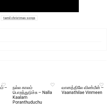
tamil christmas songs
ும் –
நல்ல காலம்
வானத்திலே விண்மீன் –
பொறந்துடுச்சு – Nalla
Vaanathilae Vinmeen
Kaalam
Poranthuduchu