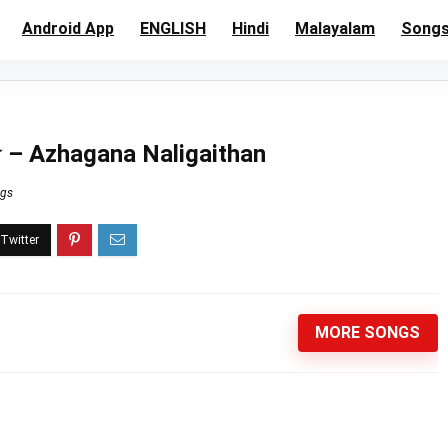
Android App
ENGLISH
Hindi
Malayalam
Song
– Azhagana Naligaithan
ngs
MORE SONGS