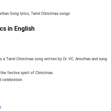
han Song lyrics, Tamil Christmas songs
cs in English
a Tamil Christmas song written by Dr. V.C. Amuthan and sung
he festive spirit of Christmas.
d celebration.
s