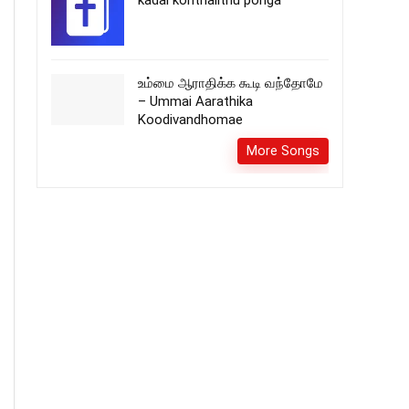
kadal konthalithu ponga
உம்மை ஆராதிக்க கூடி வந்தோமே
– Ummai Aarathika
Koodivandhomae
More Songs