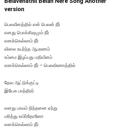
Belavenathil Belan Nere Song Another
version
பெலவீனத்தில் என் பெலன் நீர்
எனது பொக்கிஷமும் நீர்
எனக்கெல்லாம் நீர்
விலை உயர்ந்த ஆபரணம்
உம்மை இழப்பது மதியீனம்
எனக்கெல்லாம் நீர் – பெலவிணாத்தில்
தேவ ஆட்டுக்குட்டி
இயேசு பாத்திரர்
எனது பாவம் நிந்தனை ஏற்று
மரித்து உயிர்தோனோ
எனக்கெல்லாம் நீர்