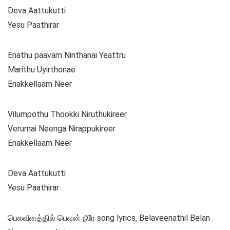
Deva Aattukutti
Yesu Paathirar
Enathu paavam Ninthanai Yeattru
Marithu Uyirthonae
Enakkellaam Neer
Vilumpothu Thookki Niruthukireer
Verumai Neenga Nirappukireer
Enakkellaam Neer
Deva Aattukutti
Yesu Paathirar
பெலவீனத்தில் பெலன் நீரே song lyrics, Belaveenathil Belan