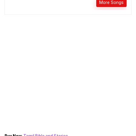
More Songs
Buy Now
:
Tamil Bible and Stories