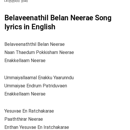
பாத்திரர் நீரே
Belaveenathil Belan Neerae Song
lyrics in English
Belaveenaththil Belan Neerae
Naan Thaedum Pokkisham Neerae
Enakkellaam Neerae
Ummaiyallaamal Enakku Yaarunndu
Ummaiyae Endrum Patriduvaen
Enakkellaam Neerae
Yesuvae En Ratchakarae
Paaththirar Neerae
Enthan Yesuvae En Iratchakarae