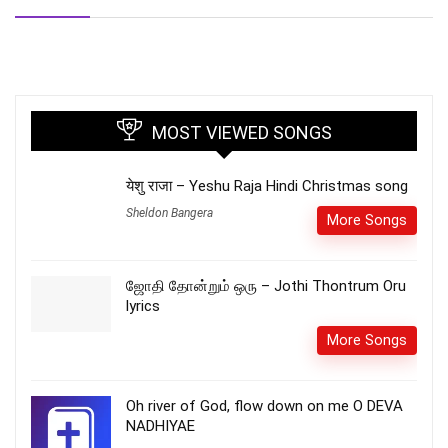
MOST VIEWED SONGS
येशु राजा – Yeshu Raja Hindi Christmas song
Sheldon Bangera
More Songs
ஜோதி தோன்றும் ஒரு – Jothi Thontrum Oru
lyrics
More Songs
Oh river of God, flow down on me O DEVA
NADHIYAE