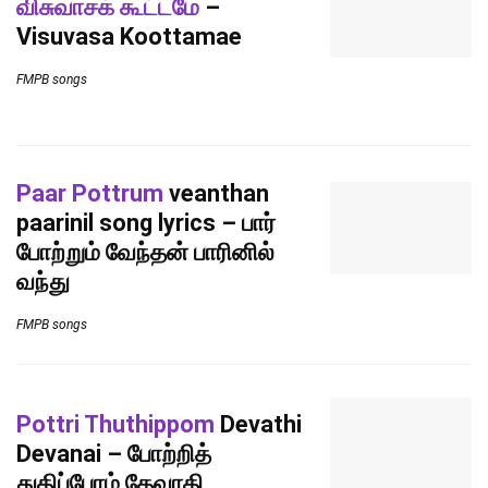
விசுவாசக் கூட்டமே
–
Visuvasa Koottamae
FMPB songs
Paar Pottrum
veanthan
paarinil song lyrics – பார்
போற்றும் வேந்தன் பாரினில்
வந்து
FMPB songs
Pottri Thuthippom
Devathi
Devanai – போற்றித்
துதிப்போம் தேவாதி