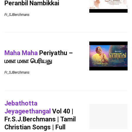
Peranbil Nambikkai
Fr_SJBerchmans
Maha Maha
Periyathu –
மகா மகா பெரியது
Fr_SJBerchmans
Jebathotta
Jeyageethangal
Vol 40 |
Fr.S.J.Berchmans | Tamil
Christian Songs | Full