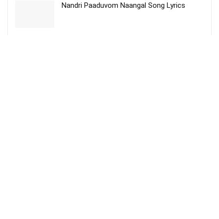
Nandri Paaduvom Naangal Song Lyrics
வேஷமாக வாழும் – Veyshamaaga Vaazhum
Manidhaney