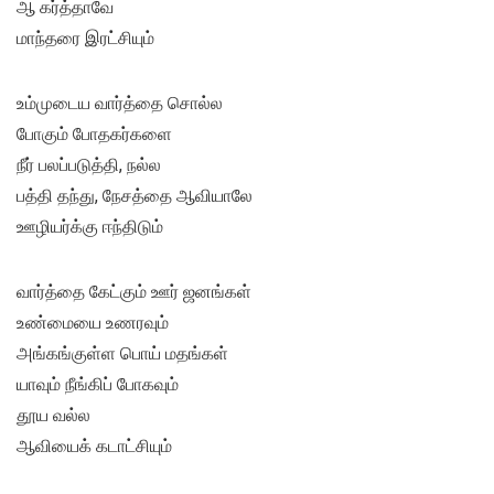
ஆ கர்த்தாவே
மாந்தரை இரட்சியும்
உம்முடைய வார்த்தை சொல்ல
போகும் போதகர்களை
நீர் பலப்படுத்தி, நல்ல
பத்தி தந்து, நேசத்தை ஆவியாலே
ஊழியர்க்கு ஈந்திடும்
வார்த்தை கேட்கும் ஊர் ஜனங்கள்
உண்மையை உணரவும்
அங்கங்குள்ள பொய் மதங்கள்
யாவும் நீங்கிப் போகவும்
தூய வல்ல
ஆவியைக் கடாட்சியும்