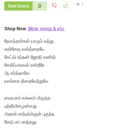
5
0
Deal Score
Shop Now
:
Bible, songs & etc
தேசத்தார்கள் யாரும் வந்து
சுவிசேஷ வார்த்தையே
கேட்டு உந்தன் ஜோதி கண்டு
சேவிப்பாரகள் என்றீரே
ஆ கர்த்தாவே
வாக்கை நிறைவேற்றுமே
வையகம் எல்லாம் மிகுந்த
புத்தியீனமுள்ளது
அதால் மாந்தர்க்குள் புகுந்த
கேடு மா பலத்தது