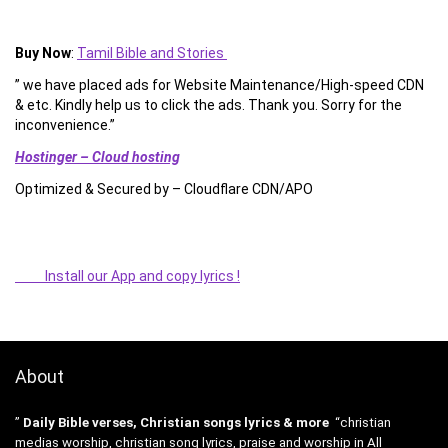
Buy Now
:
Tamil Bible and Stories
” we have placed ads for Website Maintenance/High-speed CDN
& etc. Kindly help us to click the ads. Thank you. Sorry for the
inconvenience.”
Hostinger – Cloud hosting
Optimized & Secured by – Cloudflare CDN/APO
Install our App and copy lyrics !
About
”
Daily Bible verses, Christian songs lyrics & more
“christian
medias worship, christian song lyrics, praise and worship in All