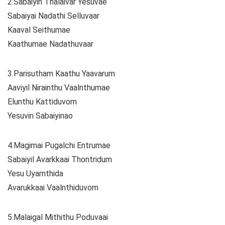
2.Sabaiyin Thalaivar Yesuvae
Sabaiyai Nadathi Selluvaar
Kaaval Seithumae
Kaathumae Nadathuvaar
3.Parisutham Kaathu Yaavarum
Aaviyil Nirainthu Vaalnthumae
Elunthu Kattiduvom
Yesuvin Sabaiyinao
4.Magimai Pugalchi Entrumae
Sabaiyil Avarkkaai Thontridum
Yesu Uyarnthida
Avarukkaai Vaalnthiduvom
5.Malaigal Mithithu Poduvaai