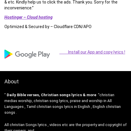
& etc. Kindly help us to click the ads. Thank you. Sorry for the
inconvenience.”
Hostinger – Cloud hosting
Optimized & Secured by – Cloudflare CDN/APO
Install our App and copy lyrics !
About
”
Daily Bible verses, Christian songs lyrics & more
“christian
medias worship, christian song lyrics, praise and worship in All
Languages , Tamil christian songs lyrics in English , English christian
songs .
All christian Songs lyrics , videos etc are the property and copyright of
their owners, and