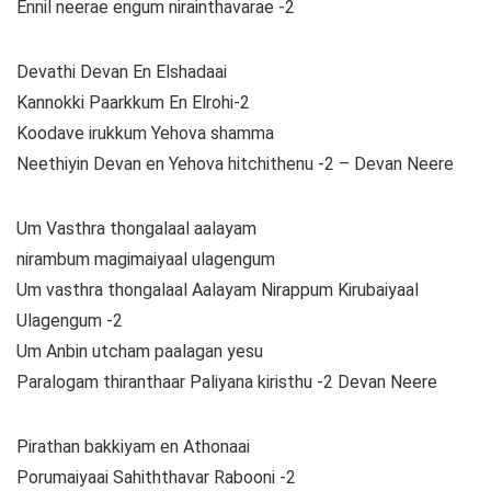
Ennil neerae engum nirainthavarae -2
Devathi Devan En Elshadaai
Kannokki Paarkkum En Elrohi-2
Koodave irukkum Yehova shamma
Neethiyin Devan en Yehova hitchithenu -2 – Devan Neere
Um Vasthra thongalaal aalayam
nirambum magimaiyaal ulagengum
Um vasthra thongalaal Aalayam Nirappum Kirubaiyaal
Ulagengum -2
Um Anbin utcham paalagan yesu
Paralogam thiranthaar Paliyana kiristhu -2 Devan Neere
Pirathan bakkiyam en Athonaai
Porumaiyaai Sahiththavar Rabooni -2