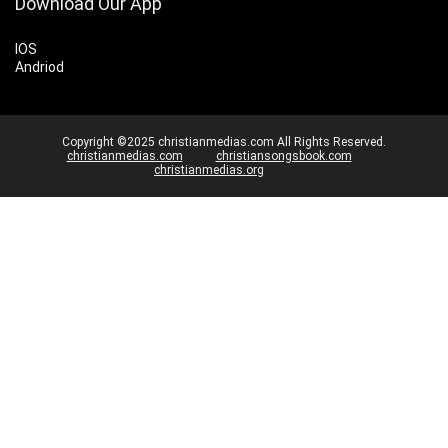
Download Our App
IOS
Andriod
Copyright ©2025 christianmedias.com All Rights Reserved.
christianmedias.com
christiansongsbook.com
christianmedias.org