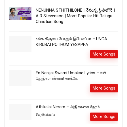
NENUNNA STHITHILONE | నేనున్న స్థితిలోనే |
A R Stevenson | Most Popular Hit Telugu
Christian Song
உங்க கிருபை போதும் இயேசப்பா – UNGA
KIRUBAI POTHUM YESAPPA
More Songs
En Nenjjai Swami Umakae Lyrics – என்
நெஞ்சை ஸ்வாமீ உமக்கே
More Songs
Athikalai Neram – அதிகாலை நேரம்
BerylNatasha
More Songs