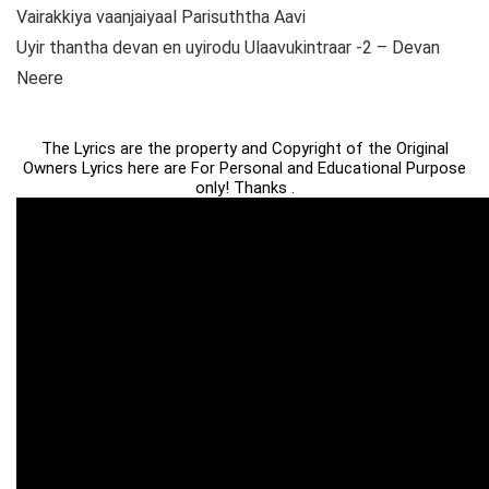
Vairakkiya vaanjaiyaal Parisuththa Aavi
Uyir thantha devan en uyirodu Ulaavukintraar -2 – Devan
Neere
The Lyrics are the property and Copyright of the Original
Owners Lyrics here are For Personal and Educational Purpose
only! Thanks .