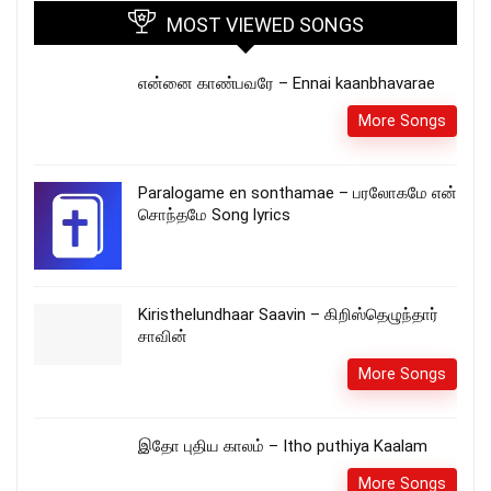
MOST VIEWED SONGS
என்னை காண்பவரே – Ennai kaanbhavarae
More Songs
Paralogame en sonthamae – பரலோகமே என்
சொந்தமே Song lyrics
Kiristhelundhaar Saavin – கிறிஸ்தெழுந்தார்
சாவின்
More Songs
இதோ புதிய காலம் – Itho puthiya Kaalam
More Songs