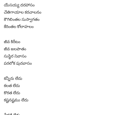
యేసయ్య దరహాసం
చేతిగాయాల కరచాలనం
కౌగిలింతల సుస్వాగతం
కేరింతల కోలాహలం
జీవ కిరీటం
జీవ జలపాతం
సుస్థిర నివాసం
పరలోక పురవాసం
కన్నీరు లేదు
కలత లేదు
కొరత లేదు
కష్టనష్టము లేదు