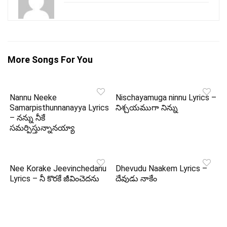
More Songs For You
Nannu Neeke
Nischayamuga ninnu Lyrics –
Samarpisthunnanayya Lyrics
నిశ్చయముగా నిన్ను
– నన్ను నీకే
సమర్పిస్తున్నానయ్యా
Nee Korake Jeevinchedanu
Dhevudu Naakem Lyrics –
Lyrics – నీ కొరకే జీవించెదను
దేవుడు నాకేం