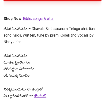
Shop Now
:
Bible, songs & etc
ధవళ సింహాసనం – Dhavala Simhaasanam Telugu christian
song lyrics, Written, tune by prem Kodali and Vocals by
Nissy John
ధవళ సింహాసనం
దూతల స్తుతిగానం
పరిశుద్ధుల సహవాసం
యేసయ్య నివాసం
నిత్యముందును నా తండ్రితో
నిత్యానందములో నా
యేసుతో