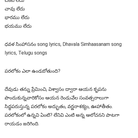
చీకటి లేదు
చావు లేదు
భారము లేదు
భయము లేదు
ధవళ సింహాసనం song lyrics, Dhavala Simhaasanam song
lyrics, Telugu songs
పరలోకం ఎలా ఉండబోతుంది?
దేవుడు తన్ను ప్రేమించి, విశ్వాసం ద్వారా ఆయన కృపను
పొందుకున్నవారికోసం ఆయన రెండువేల సంవత్సరాలుగా
సిద్ధపరుస్తున్న పరలోకం అద్భుతం, వర్ణనాశక్యం, ఊహాతీతం.
పరలోకంలో ఉన్నవి ఏంటి? లేనివి ఎంటి అన్న ఆలోచనని పాటగా
రాయడం జరిగింది.