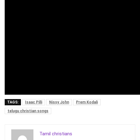
TAGS:
Isaac Pilli
Nissy John
Prem Kodali
telugu christian songs
Tamil christians