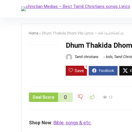
Home
»
Dhum Thakida Dhom Vbs Lyrics – மீன் பிடிச்சிக்கிட்டு
Dhum Thakida Dhom Vbs
Tamil christians
kids
,
Tamil Chris
0
Save
0
Deal Score
12
Shop Now
:
Bible, songs & etc