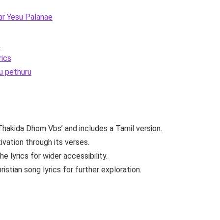
har Yesu Palanae
s
rics
ru pethuru
Thakida Dhom Vbs’ and includes a Tamil version.
ivation through its verses.
he lyrics for wider accessibility.
ristian song lyrics for further exploration.