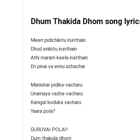
Dhum Thakida Dhom song lyrics
Meen pidichikitu irunthain
Dhud enikitu irunthain
Athi maram keela irunthain
En pinai va ennu azhachar
Manishar pidika-vacharu
Unamaya vazha-vacharu
Kanigal koduka vacharu
Yaara pola?
GURUVAI POLA!!
Dum thakida dhom