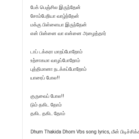
பேக் பெஞ்சில இருந்தேன்
சோம்பேறியா வாழ்ந்தேன்
மக்கு பிள்ளையா இருந்தேன்
என் பின்னை வா என்னை அழைத்தார்
டாப் டக்கரா மாறப்போறோம்
உற்சாகமா வாழப்போறோம்
புத்திமானா நடக்கப்போறோம்
யாரைப் போல!!
குருவைப் போல!!
டும் தகிட தோம்
தகிட தகிட தோம்
Dhum Thakida Dhom Vbs song lyrics, மீன் பிடிச்சிக்க