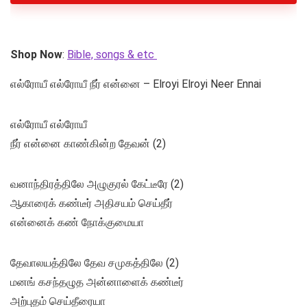
Shop Now
:
Bible, songs & etc
எல்ரோயீ எல்ரோயீ நீர் என்னை – Elroyi Elroyi Neer Ennai
எல்ரோயீ எல்ரோயீ
நீர் என்னை காண்கின்ற தேவன் (2)
வனாந்திரத்திலே அழுகுரல் கேட்டீரே (2)
ஆகாரைக் கண்டீர் அதிசயம் செய்தீர்
என்னைக் கண் நோக்குமையா
தேவாலயத்திலே தேவ சமுகத்திலே (2)
மனங் கசந்தழுத அன்னாளைக் கண்டீர்
அற்புதம் செய்தீரையா