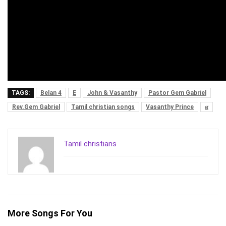
TAGS:
Belan 4
E
John & Vasanthy
Pastor Gem Gabriel
Rev.Gem Gabriel
Tamil christian songs
Vasanthy Prince
எ
Tamil christians
More Songs For You