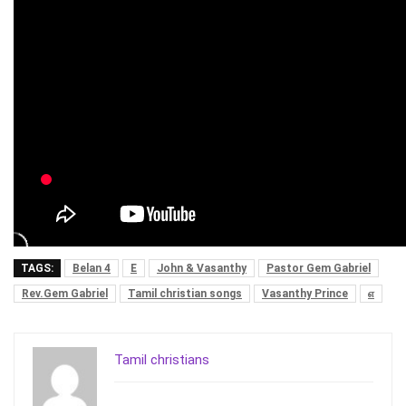
TAGS:
Belan 4
E
John & Vasanthy
Pastor Gem Gabriel
Rev.Gem Gabriel
Tamil christian songs
Vasanthy Prince
எ
Tamil christians