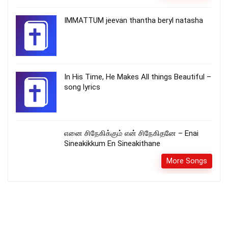
IMMATTUM jeevan thantha beryl natasha
In His Time, He Makes All things Beautiful –
song lyrics
எனை சிநேகிக்கும் என் சிநேகிதனே – Enai
Sineakikkum En Sineakithane
More Songs