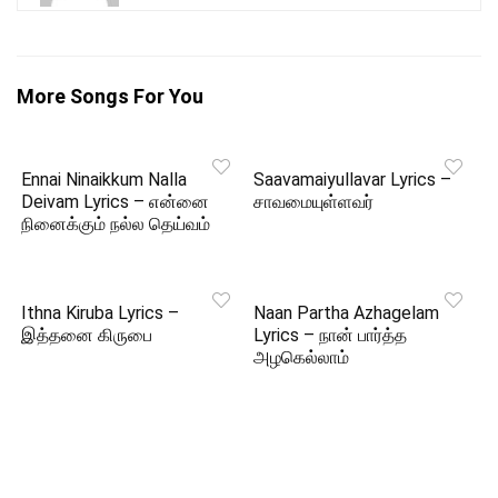
More Songs For You
Ennai Ninaikkum Nalla
Saavamaiyullavar Lyrics –
Deivam Lyrics – என்னை
சாவமையுள்ளவர்
நினைக்கும் நல்ல தெய்வம்
Ithna Kiruba Lyrics –
Naan Partha Azhagelam
இத்தனை கிருபை
Lyrics – நான் பார்த்த
அழகெல்லாம்