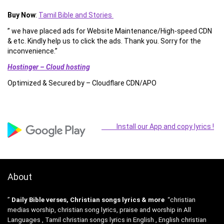
Buy Now
:
Tamil Bible and Stories
” we have placed ads for Website Maintenance/High-speed CDN
& etc. Kindly help us to click the ads. Thank you. Sorry for the
inconvenience.”
Hostinger – Cloud hosting
Optimized & Secured by – Cloudflare CDN/APO
Install our App and copy lyrics !
About
”
Daily Bible verses, Christian songs lyrics & more
“christian
medias worship, christian song lyrics, praise and worship in All
Languages , Tamil christian songs lyrics in English , English christian