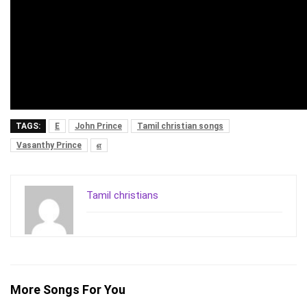
TAGS:
E
John Prince
Tamil christian songs
Vasanthy Prince
எ
Tamil christians
More Songs For You