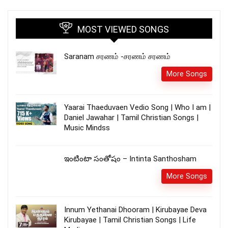
MOST VIEWED SONGS
Saranam சரணம் -சரணம் சரணம்
More Songs
Yaarai Thaeduvaen Vedio Song | Who I am |
Daniel Jawahar | Tamil Christian Songs |
Music Mindss
ఇంటింటా సంతోషం – Intinta Santhosham
More Songs
Innum Yethanai Dhooram | Kirubayae Deva
Kirubayae | Tamil Christian Songs | Life